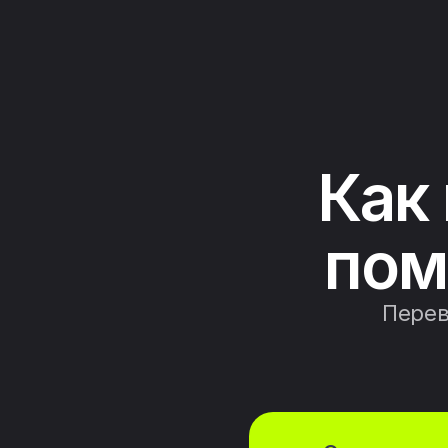
Как
пом
Перев