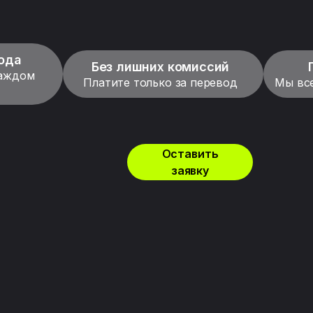
ода
Без лишних комиссий
каждом
Платите только за перевод
Мы все
Оставить
заявку