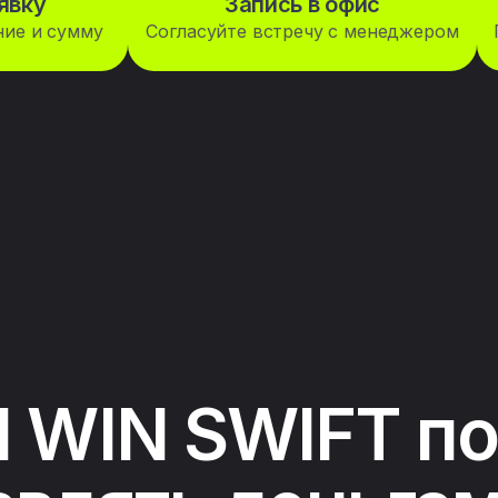
явку
Запись в офис
ние и сумму
Согласуйте встречу с менеджером
 WIN SWIFT п