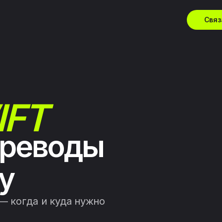
Связ
IFT
реводы
у
— когда и куда нужно