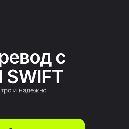
ревод с
 SWIFT
стро и надежно