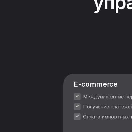
упр
E-commerce
Международные пер
Получение платеже
Оплата импортных т